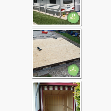
13
Bilder
Böden
3
Bilder
Gerätezel