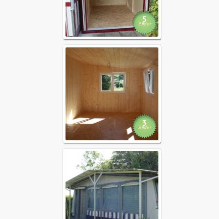
5
Bilder
Ausbaute
3
Bilder
Combidäch