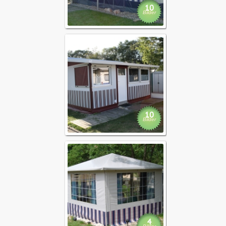
10
Bilder
Neuverplan
10
Bilder
Pavillon
4