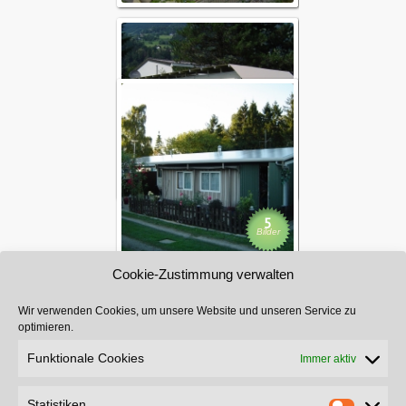
Schutzdach Zil
Sonderbaute
8
Bilder
5
Bilder
Cookie-Zustimmung verwalten
Sonderbauten
Wir verwenden Cookies, um unsere Website und unseren Service zu
optimieren.
Zubehör
Funktionale Cookies
Immer aktiv
Statistiken