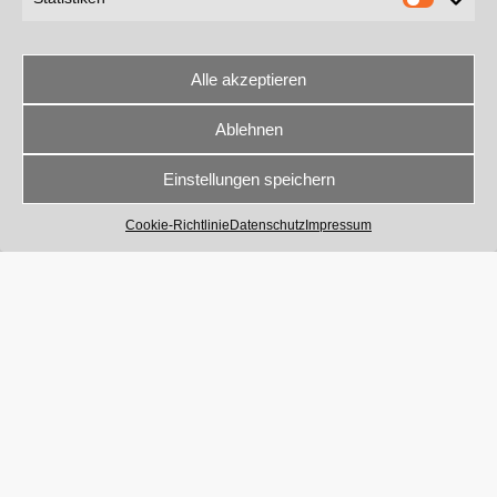
7
Bilder
Alle akzeptieren
13
Bilder
Ablehnen
Garmisch Pul
Einstellungen speichern
Cookie-Richtlinie
Datenschutz
Impressum
Dauerstandzelt 
Giebelda
Dauerstandzelt K
8
Bilder
Dauerstandzelt
9
Bilder
Giebelda
Dauerstandzelt
5
Bilder
Pultdac