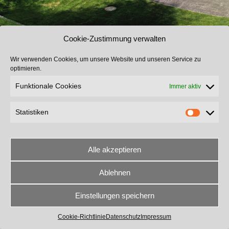
Cookie-Zustimmung verwalten
Wir verwenden Cookies, um unsere Website und unseren Service zu
optimieren.
Funktionale Cookies
Immer aktiv
Statistiken
Alle akzeptieren
Ablehnen
The contents of this page are copyright © 2024 Mayr Planen und Zelte e.K
Design, Concept and Template by ratzinger-internetlösungen
Einstellungen speichern
Datenschutz
Impressum
Kontakt
Cookie-Richtlinie
Datenschutz
Impressum