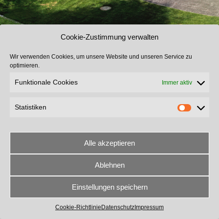
Cookie-Zustimmung verwalten
Wir verwenden Cookies, um unsere Website und unseren Service zu
optimieren.
Funktionale Cookies
Immer aktiv
Statistiken
Alle akzeptieren
Ablehnen
The contents of this page are copyright © 2024 Mayr Planen und Zelte e.K
Design, Concept and Template by ratzinger-internetlösungen
Einstellungen speichern
Datenschutz
Impressum
Kontakt
Cookie-Richtlinie
Datenschutz
Impressum