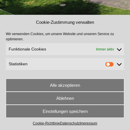
Cookie-Zustimmung verwalten
Wir verwenden Cookies, um unsere Website und unseren Service zu
optimieren.
Funktionale Cookies
Immer aktiv
Statistiken
Alle akzeptieren
Ablehnen
The contents of this page are copyright © 2024 Mayr Planen und Zelte e.K
Design, Concept and Template by ratzinger-internetlösungen
Einstellungen speichern
Datenschutz
Impressum
Kontakt
Cookie-Richtlinie
Datenschutz
Impressum