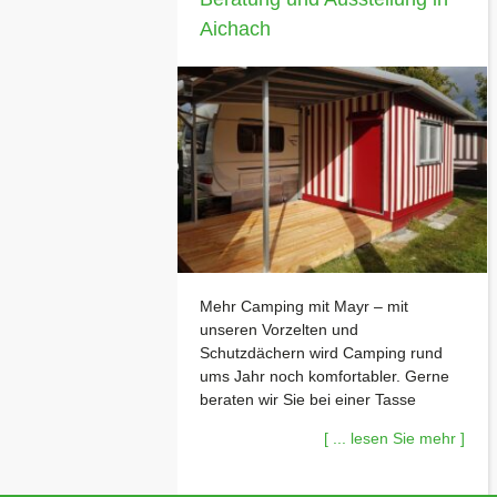
Aichach
Mehr Camping mit Mayr – mit
unseren Vorzelten und
Schutzdächern wird Camping rund
ums Jahr noch komfortabler. Gerne
beraten wir Sie bei einer Tasse
Kaffee unverbindlich zu Ihrem
[ ... lesen Sie mehr ]
Vorhaben. Vereinbaren Sie einfach
einen Termin über 08251 889420
Oder über unseren Sofortkontakt