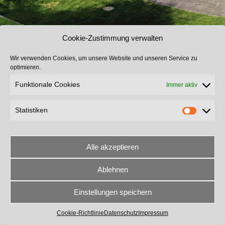
Cookie-Zustimmung verwalten
Wir verwenden Cookies, um unsere Website und unseren Service zu
optimieren.
Funktionale Cookies
Immer aktiv
Statistiken
Alle akzeptieren
Ablehnen
The contents of this page are copyright © 2024 Mayr Planen und Zelte e.K
Design, Concept and Template by ratzinger-internetlösungen
Einstellungen speichern
Datenschutz
Impressum
Kontakt
Cookie-Richtlinie
Datenschutz
Impressum