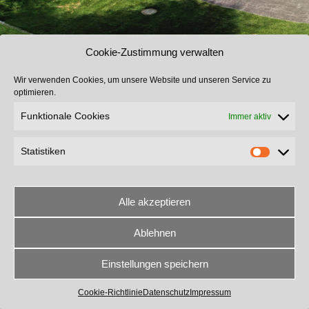
Cookie-Zustimmung verwalten
Wir verwenden Cookies, um unsere Website und unseren Service zu
optimieren.
Funktionale Cookies
Immer aktiv
Statistiken
Alle akzeptieren
Ablehnen
The contents of this page are copyright © 2024 Mayr Planen und Zelte e.K
Design, Concept and Template by ratzinger-internetlösungen
Einstellungen speichern
Datenschutz
Impressum
Kontakt
Cookie-Richtlinie
Datenschutz
Impressum